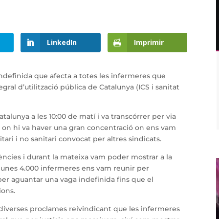
LinkedIn
Imprimir
 indefinida que afecta a totes les infermeres que
egral d’utilització pública de Catalunya (ICS i sanitat
atalunya a les 10:00 de matí i va transcórrer per via
me on hi va haver una gran concentració on ens vam
ari i no sanitari convocat per altres sindicats.
ències i durant la mateixa vam poder mostrar a la
e unes 4.000 infermeres ens vam reunir per
er aguantar una vaga indefinida fins que el
ions.
 diverses proclames reivindicant que les infermeres