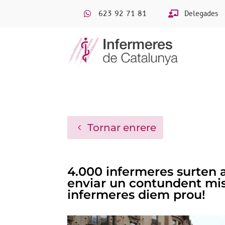
623 92 71 81
Delegades
Tornar enrere
4.000 infermeres surten a
enviar un contundent miss
infermeres diem prou!