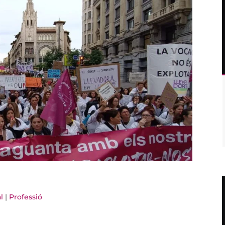
l
|
Professió