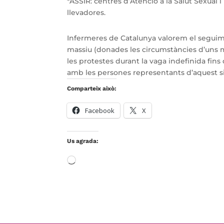
*ASSIR: centres d’Atenció a la Salut Sexual 
llevadores.
Infermeres de Catalunya valorem el seguim
massiu (donades les circumstàncies d’uns m
les protestes durant la vaga indefinida fins 
amb les persones representants d’aquest si
Comparteix això:
Facebook
X
Us agrada:
S'està
carregant…