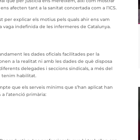
ral que per justícia ens mereixem, així com mostrar
ens afecten tant a la sanitat concertada com a l’ICS.
t per explicar els motius pels quals ahir ens vam
 vaga indefinida de les infermeres de Catalunya.
ndament les dades oficials facilitades per la
onen a la realitat ni amb les dades de què disposa
diferents delegades i seccions sindicals, a més del
 tenim habilitat.
ompte que els serveis mínims que s’han aplicat han
 a l’atenció primària: