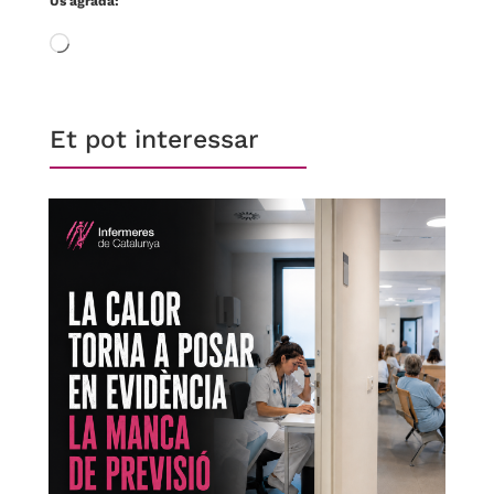
Us agrada:
S'està
carregant…
Et pot interessar