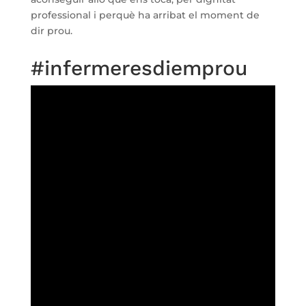
professional i perquè ha arribat el moment de
dir prou.
#infermeresdiemprou