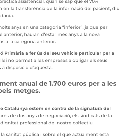
ràctica assistencial, quan se sap que el 70%
 en la transferència de la informació del pacient, diu
adania.
molts anys en una categoria “inferior”, ja que per
al anterior, hauran d’estar més anys a la nova
 a la categoria anterior.
 Primària a fer ús del seu vehicle particular per a
la llei no permet a les empreses a obligar els seus
 a disposició d’aquesta.
ment anual de 1.700 euros per a les
pels metges.
e Catalunya estem en contra de la signatura del
rés de dos anys de negociació, els sindicats de la
ignitat professional del nostre col·lectiu.
 la sanitat pública i sobre el que actualment està