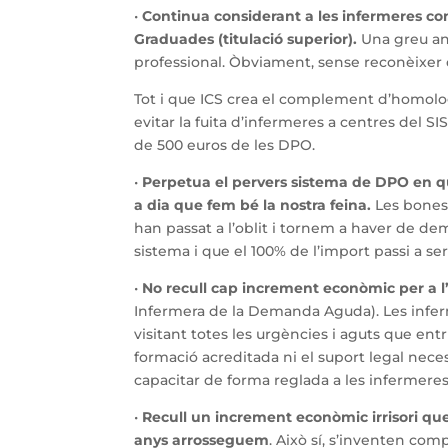
•
Continua considerant a les infermeres co
Graduades (titulació superior).
Una greu ano
professional. Òbviament, sense reconèixer 
Tot i que ICS crea el complement d’homolog
evitar la fuita d’infermeres a centres del
de 500 euros de les DPO.
•
Perpetua el pervers sistema de DPO en q
a dia que fem bé la nostra feina.
Les bones 
han passat a l’oblit i tornem a haver de de
sistema i que el 100% de l’import passi a se
•
No recull cap increment econòmic per a 
Infermera de la Demanda Aguda). Les infe
visitant totes les urgències i aguts que entr
formació acreditada ni el suport legal nece
capacitar de forma reglada a les infermeres
•
Recull un increment econòmic irrisori que
anys arrosseguem
. Això sí, s’inventen co