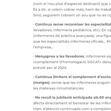
(com el nou plus d’especial dedicació que 
És a dir, si volem cobrar més, hem de treba
Sinó, seguirem cobrant un sou que no es cor
•
Continua sense reconèixer les especialita
llevadores, infermeria pediàtrica, etc). En 
(infermeres de pràctica avançada), una figu
que les especialitats infermeres oficials… P
l’empresa…
•
Menysprea a les llevadores
, infermeres es
«complement d’homologació SISCAT» deixa
previst per al 2024.
•
Continua limitant el complement d’exclus
(metges)
, sense que les infermeres puguin 
les mateixes circumstàncies.
•
No recull la jubilació anticipada als 60 any
afecta directament el benestar de les inferm
tram d’atenció continuada com a compleme