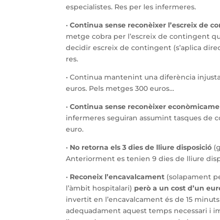
especialistes. Res per les infermeres.
•
Continua sense reconèixer l’escreix de co
metge cobra per l’escreix de contingent qu
decidir escreix de contingent (s’aplica dir
res.
• Continua mantenint una diferència injusta
euros. Pels metges 300 euros…
•
Continua sense reconèixer econòmicament 
infermeres seguiran assumint tasques de c
euro.
•
No retorna els 3 dies de lliure disposició
(g
Anteriorment es tenien 9 dies de lliure disp
•
Reconeix l’encavalcament
(solapament per
l’àmbit hospitalari)
però a un cost d’un eur
invertit en l’encavalcament és de 15 minu
adequadament aquest temps necessari i imp