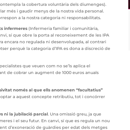
contempla la cobertura voluntària dels diumenges).
llar més i gaudir menys de la nostra vida personal.
respon a la nostra categoria ni responsabilitats.
ts infermeres
(Infermeria familiar i comunitària,
canvi, sí que obre la porta al reconeixement de les IPA
ra encara no regulada ni desenvolupada, al contrari
otser perquè la categoria d’IPA es dona a discreció de
pecialistes que veuen com no se’ls aplica el
nt de cobrar un augment de 1000 euros anuals
ivitat només al que ells anomenen “facultatius”
optar a aquest concepte retributiu, tot i concórrer
s ni la jubilació parcial
. Una omissió greu, ja que
eres i el seu futur. En canvi, sí que es regula un nou
nt d’exoneració de guàrdies per edat dels metges