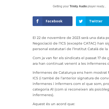
Getting your
Trinity Audio
player ready...
Facebook
Twitter
El 22 de novembre de 2023 serà una data per
Negociació de l’ICS (excepte CATAC) han sign
personal estatutari de l’Institut Català de la 
Com ja van fer els sindicats el passat 17 de
ara han continuat venent a les infermeres d
Infermeres de Catalunya ens hem mostrat f
ICS (i també de l’anterior signatura de con
infermeres i infermers com el que som, prof
categoria A1 (com si reconeixen als psicòle
infermeres).
Aquest és un acord que: