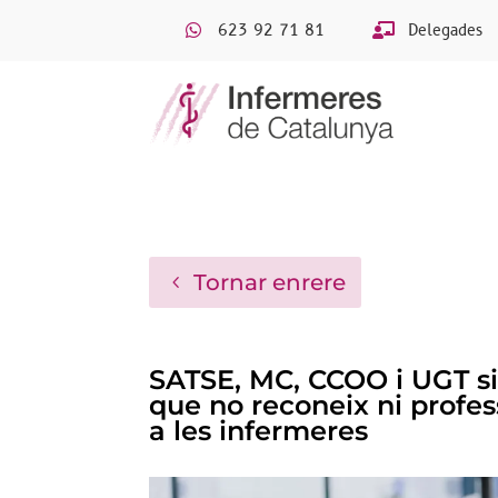
623 92 71 81
Delegades
Tornar enrere
SATSE, MC, CCOO i UGT sig
que no reconeix ni prof
a les infermeres