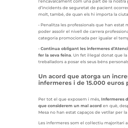
l’encavalcament com una part de la nostra p
d’incidents de seguretat de pacient ocorren
molt, també, de quan els hi importa la ciut
• Penalitza les professionals que han estat 
poder assolir el nivell de carrera profession
categoria promocionada per igualar el temps
•
Continua obligant les infermeres d’Atenció
fer la seva feina
. Un fet il·legal donat que 
treballadors a posar els seus béns personals
Un acord que atorga un incre
infermeres i de 15.000 euros 
Per tot el que exposem i més,
Infermeres d
que considerem un mal acord
en què, desp
Mesa no han estat capaços de vetllar per la d
Les infermeres som el col·lectiu majoritari a