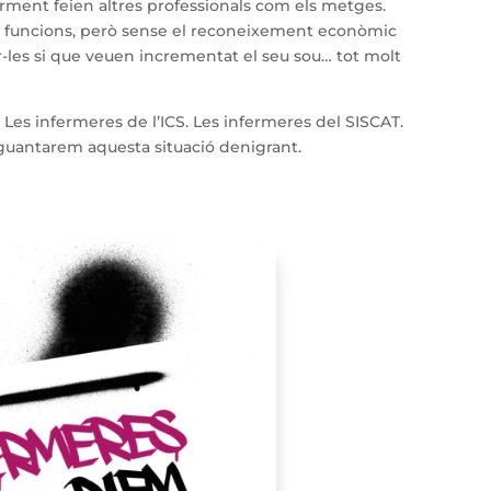
orment feien altres professionals com els metges.
 funcions, però sense el reconeixement econòmic
r-les si que veuen incrementat el seu sou… tot molt
. Les infermeres de l’ICS. Les infermeres del SISCAT.
aguantarem aquesta situació denigrant.