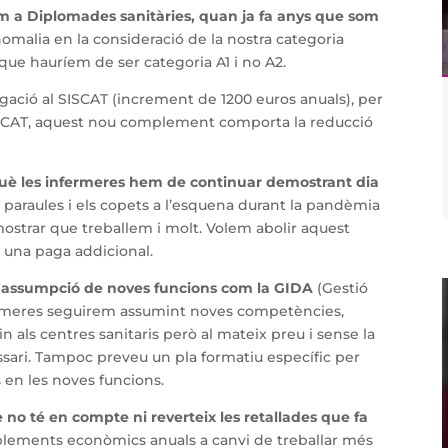
m a Diplomades sanitàries, quan ja fa anys que som
malia en la consideració de la nostra categoria
que hauríem de ser categoria A1 i no A2.
ació al SISCAT (increment de 1200 euros anuals), per
 SISCAT, aquest nou complement comporta la reducció
uè les infermeres hem de continuar demostrant dia
paraules i els copets a l’esquena durant la pandèmia
mostrar que treballem i molt. Volem abolir aquest
r una paga addicional.
l’assumpció de noves funcions com la GIDA
(Gestió
rmeres seguirem assumint noves competències,
in als centres sanitaris però al mateix preu i sense la
ssari. Tampoc preveu un pla formatiu específic per
 en les noves funcions.
 no té en compte ni reverteix les retallades que fa
mplements econòmics anuals a canvi de treballar més