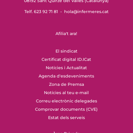
08192 Sant Quirze del Vallès (Catalunya)
Telf. 623 92 71 81 -
hola@infermeres
.cat
Afilia't ara!
El sindicat
Certificat digital ID.ICat
Notícies i Actualitat
Agenda d'esdeveniments
Zona de Premsa
Notícies al teu e-mail
Correu electrònic delegades
Comprovar documents (CVE)
Estat dels serveis