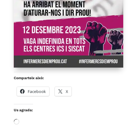
Comparteix això:
Facebook
X
Us agrada:
S'està
carregant…