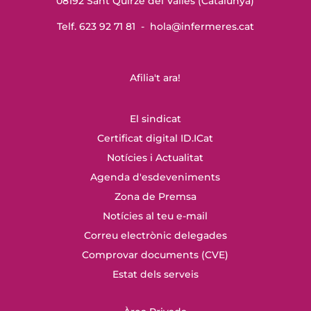
08192 Sant Quirze del Vallès (Catalunya)
Telf. 623 92 71 81 -
hola@infermeres
.cat
Afilia't ara!
El sindicat
Certificat digital ID.ICat
Notícies i Actualitat
Agenda d'esdeveniments
Zona de Premsa
Notícies al teu e-mail
Correu electrònic delegades
Comprovar documents (CVE)
Estat dels serveis