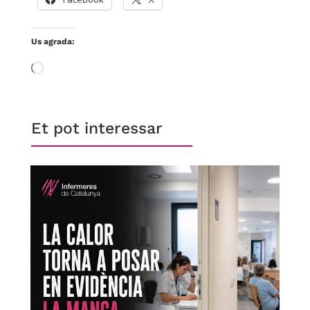
Us agrada:
S'està
carregant…
Et pot interessar