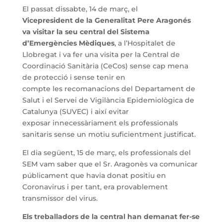
El
passat
dissabte, 14 de març, el
Vicepresident
de la Generalitat
Pere Aragonés
va visitar la seu central del Sistema
d’Emergències Mèdiques
, a l’Hospitalet de
Llobregat i va fer una visita per la Central de
Coordinació Sanitària (
CeCos
) sense cap
mena
de
protecció i s
ense tenir en
compte
l
es
recomanaci
ons
de
l
Departament de
Salut
i
e
l Servei
de Vigilància
E
pidemiològica
de
Catalunya
(SUVEC)
i així evitar
exposar
innecessàriament
els
professionals
sanitaris
sense un motiu
suficientment
justificat.
El dia següent, 15 de març, els professionals del
SEM vam saber que el Sr. Aragonès va comunicar
públicament que havia donat positiu en
Coronavirus i per tant, era provablement
transmissor del virus.
Els treballadors de la central han demanat fer-se