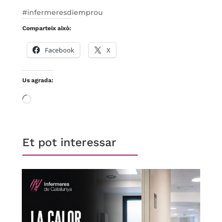
#infermeresdiemprou
Comparteix això:
Facebook
X
Us agrada:
S'està
carregant…
Et pot interessar