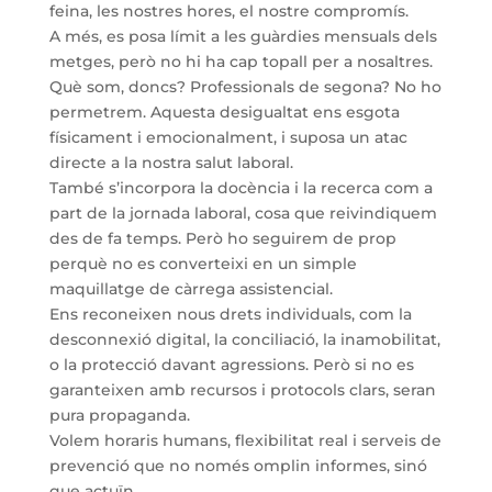
feina, les nostres hores, el nostre compromís.
A més, es posa límit a les guàrdies mensuals dels
metges, però no hi ha cap topall per a nosaltres.
Què som, doncs? Professionals de segona? No ho
permetrem. Aquesta desigualtat ens esgota
físicament i emocionalment, i suposa un atac
directe a la nostra salut laboral.
També s’incorpora la docència i la recerca com a
part de la jornada laboral, cosa que reivindiquem
des de fa temps. Però ho seguirem de prop
perquè no es converteixi en un simple
maquillatge de càrrega assistencial.
Ens reconeixen nous drets individuals, com la
desconnexió digital, la conciliació, la inamobilitat,
o la protecció davant agressions. Però si no es
garanteixen amb recursos i protocols clars, seran
pura propaganda.
Volem horaris humans, flexibilitat real i serveis de
prevenció que no només omplin informes, sinó
que actuïn.