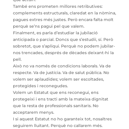
També ens prometen millores retributives:
complements estructurals, claredat en la nòmina,
pagues extres més justes. Però encara falta molt
perquè se’ns pagui pel que valem.
Finalment, es parla d’estudiar la jubilació
anticipada o parcial. Doncs que s’estudiï, sí. Però
sobretot, que s’apliqui. Perquè no podem jubilar-
nos trencades, després de dècades deixant-hi la
pell.
Això no va només de condicions laborals. Va de
respecte. Va de justícia. Va de salut pública. No
volem ser aplaudides; volem ser escoltades,
protegides i reconegudes.
Volem un Estatut que ens reconegui, ens
protegeixi i ens tracti amb la mateixa dignitat
que la resta de professionals sanitaris. No
acceptarem menys.
I si aquest Estatut no ho garanteix tot, nosaltres
seguirem lluitant. Perquè no callarem més.