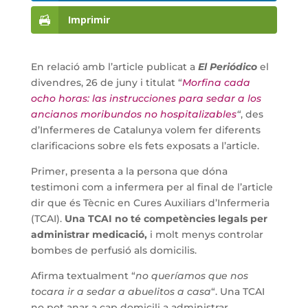
Imprimir
En relació amb l’article publicat a
El Periódico
el
divendres, 26 de juny i titulat “
Morfina cada
ocho horas: las instrucciones para sedar a los
ancianos moribundos no hospitalizables
“
, des
d’Infermeres de Catalunya volem fer diferents
clarificacions sobre els fets exposats a l’article.
Primer, presenta a la persona que dóna
testimoni com a infermera per al final de l’article
dir que és Tècnic en Cures Auxiliars d’Infermeria
(TCAI).
Una TCAI no té competències legals per
administrar medicació,
i molt menys controlar
bombes de perfusió als domicilis.
Afirma textualment “
no queríamos que nos
tocara ir a sedar a abuelitos a casa
“. Una TCAI
no pot anar a cap domicili a administrar