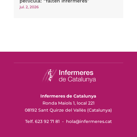
pel·lícula: “falten infermeres”
jul. 2, 2026
Infermeres de Catalunya
Ronda Maiols 1, local 221
08192 Sant Quirze del Vallès (Catalunya)
Telf. 623 92 71 81 -
hola@infermeres
.cat