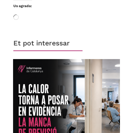
Us agrada:
S'està
carregant…
Et pot interessar