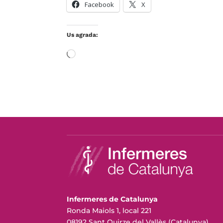
Facebook
X
Us agrada:
S'està
carregant…
Infermeres de Catalunya
Ronda Maiols 1, local 221
08192 Sant Quirze del Vallès (Catalunya)