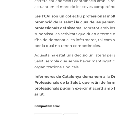
estreta col·laboració i coordinació amb la r
actuant en el marc de les seves competèncie
Les TCAI són un col·lectiu professional mo
promoció de la salut i la cura de les person
professionals del sistema
, sobretot amb le
supervisar les activitats que duen a terme
s’ha de demanar a les infermeres, tal com s’i
per la qual no tenen competències.
Aquesta ha estat una decisió unilateral per 
Salut, sembla que sense haver mantingut ca
organitzacions sindicals.
Infermeres de Catalunya demanem a la Dra
Professionals de la Salut, que retiri de fo
professionals puguin exercir d’acord amb l
salut.
Comparteix això: