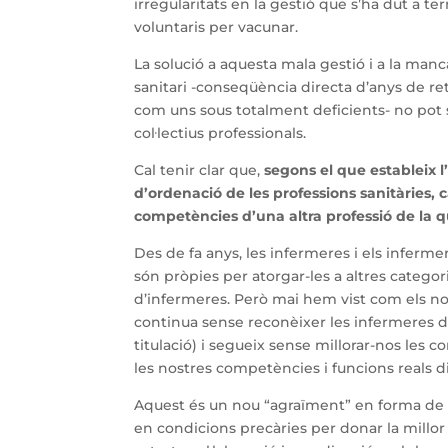
irregularitats en la gestió que s’ha dut a t
voluntaris per vacunar.
La solució a aquesta mala gestió i a la man
sanitari -conseqüència directa d’anys de reta
com uns sous totalment deficients- no pot 
col·lectius professionals.
Cal tenir clar que,
segons el que estableix l
d’ordenació de les professions sanitàries, c
competències d’una altra professió de la qu
Des de fa anys, les infermeres i els infe
són pròpies per atorgar-les a altres catego
d’infermeres. Però mai hem vist com els no
continua sense reconèixer les infermeres di
titulació) i segueix sense millorar-nos les 
les nostres competències i funcions reals di
Aquest és un nou “agraïment” en forma de m
en condicions precàries per donar la millor 