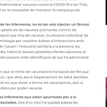
’administrar vacunes contra la COVID-19 a les TCAI,
i en la necessitat de mantenir la campanya de
e les infermeres, no és tan sols injectar un fàrmac
la gestió de les vacunes (comanda, control de
blació que s’ha de vacunar, la valoració individual de
emiologia per resoldre dubtes d’interaccions amb
 l’usuari i l’educació sanitària a la persona, les
sta, l’atenció davant possibles efectes adversos, el
al del pacient amb identificació de qui ha administrat
fet que el ritme de vacunacions ha baixat pel fet que
. I per altra, ara el Departament de Salut decideix
I les que duran a terme les vacunacions, això si,
nibles per poder vacunar.
es infermeres que estan apuntades per a la
tactades.
Des d’un inici ha quedat palesa les