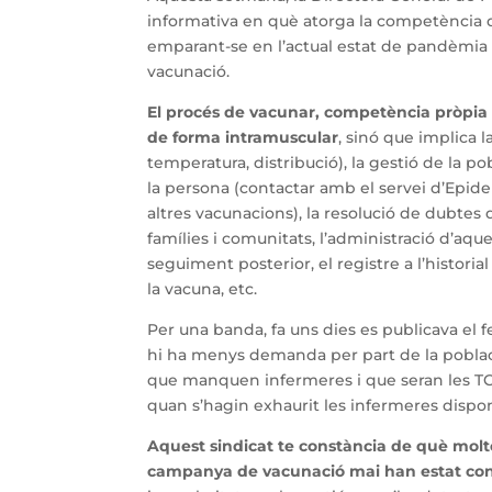
informativa en què atorga la competència d
emparant-se en l’actual estat de pandèmia 
vacunació.
El procés de vacunar, competència pròpia d
de forma intramuscular
, sinó que implica 
temperatura, distribució), la gestió de la po
la persona (contactar amb el servei d’Epid
altres vacunacions), la resolució de dubtes de
famílies i comunitats, l’administració d’aque
seguiment posterior, el registre a l’histori
la vacuna, etc.
Per una banda, fa uns dies es publicava el 
hi ha menys demanda per part de la població
que manquen infermeres i que seran les TCA
quan s’hagin exhaurit les infermeres dispo
Aquest sindicat te constància de què molt
campanya de vacunació mai han estat con