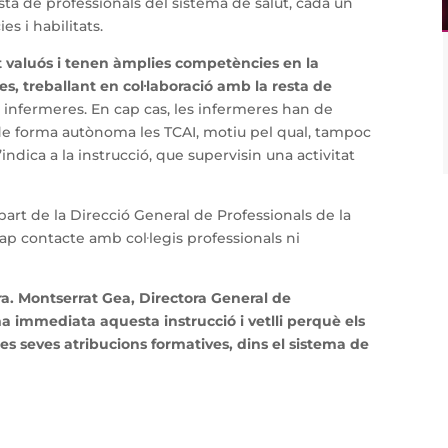
esta de professionals del sistema de salut, cada un
s i habilitats.
lt valuós i tenen àmplies competències en la
es, treballant en col·laboració amb la resta de
s infermeres. En cap cas, les infermeres han de
 de forma autònoma les TCAI, motiu pel qual, tampoc
ndica a la instrucció, que supervisin una activitat
part de la Direcció General de Professionals de la
p contacte amb col·legis professionals ni
. Montserrat Gea, Directora General de
rma immediata aquesta instrucció i vetlli perquè els
es seves atribucions formatives, dins el sistema de