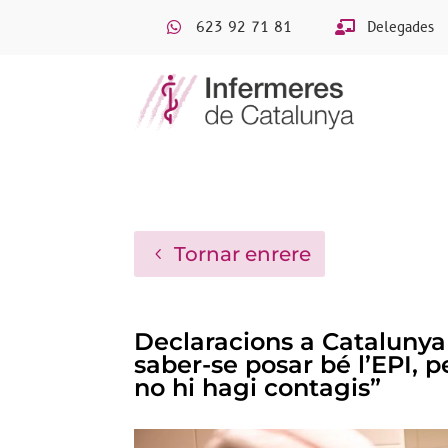
623 92 71 81
Delegades
Tornar enrere
Declaracions a Catalunya
saber-se posar bé l’EPI, p
no hi hagi contagis”