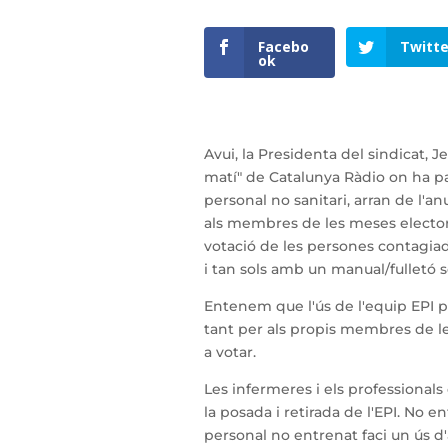
Facebo
Twitte
ok
Avui, la Presidenta del sindicat, J
matí" de Catalunya Ràdio on ha par
personal no sanitari, arran de l'a
als membres de les meses electoral
votació de les persones contagia
i tan sols amb un manual/fulletó so
Entenem que l'ús de l'equip EPI p
tant per als propis membres de l
a votar.
Les infermeres i els professional
la posada i retirada de l'EPI. No
personal no entrenat faci un ús d