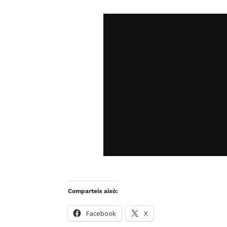
Comparteix això:
Facebook
X