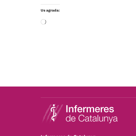
Us agrada:
S'està
carregant…