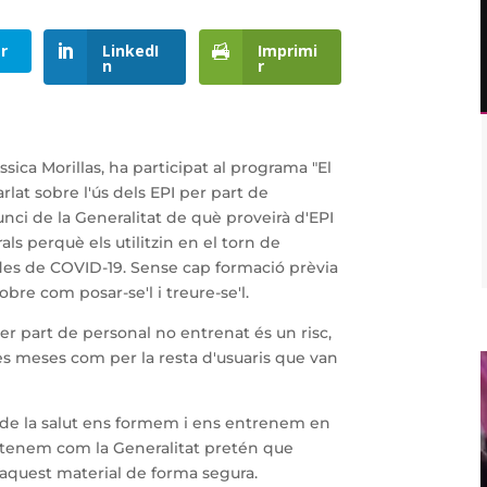
r
LinkedI
Imprimi
n
r
essica Morillas, ha participat al programa "El
lat sobre l'ús dels EPI per part de
nunci de la Generalitat de què proveirà d'EPI
s perquè els utilitzin en el torn de
des de COVID-19. Sense cap formació prèvia
bre com posar-se'l i treure-se'l.
er part de personal no entrenat és un risc,
es meses com per la resta d'usuaris que van
s de la salut ens formem i ens entrenem en
 entenem com la Generalitat pretén que
'aquest material de forma segura.