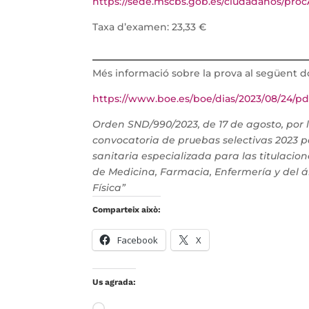
https://sede.mscbs.gob.es/ciudadanos/pro
Taxa d’examen: 23,33 €
Més informació sobre la prova al següent 
https://www.boe.es/boe/dias/2023/08/24/pd
Orden SND/990/2023, de 17 de agosto, por l
convocatoria de pruebas selectivas 2023 p
sanitaria especializada para las titulacio
de Medicina, Farmacia, Enfermería y del ám
Física”
Comparteix això:
Facebook
X
Us agrada:
S'està