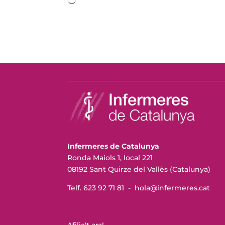
carregant…
Infermeres de Catalunya
Ronda Maiols 1, local 221
08192 Sant Quirze del Vallès (Catalunya)
Telf. 623 92 71 81 -
hola@infermeres
.cat