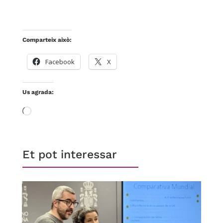
Comparteix això:
Facebook
X
Us agrada:
S'està
carregant…
Et pot interessar