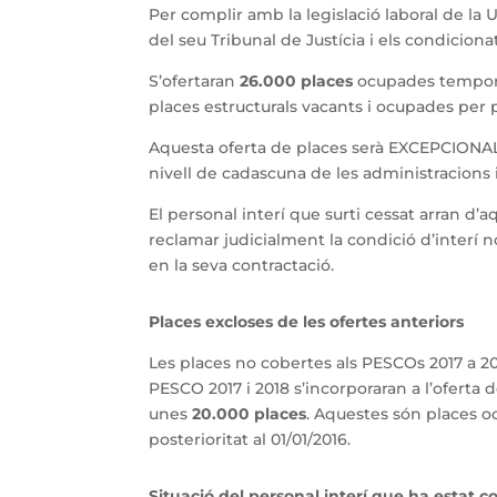
Per complir amb la legislació laboral de la
del seu Tribunal de Justícia i els condicion
S’ofertaran
26.000 places
ocupades temporal
places estructurals vacants i ocupades per
Aquesta oferta de places serà EXCEPCIONAL 
nivell de cadascuna de les administracions i
El personal interí que surti cessat arran d’a
reclamar judicialment la condició d’interí n
en la seva contractació.
Places excloses de les ofertes anteriors
Les places no cobertes als PESCOs 2017 a 20
PESCO 2017 i 2018 s’incorporaran a l’oferta d
unes
20.000 places
. Aquestes són places 
posterioritat al 01/01/2016.
Situació del personal interí que ha estat c