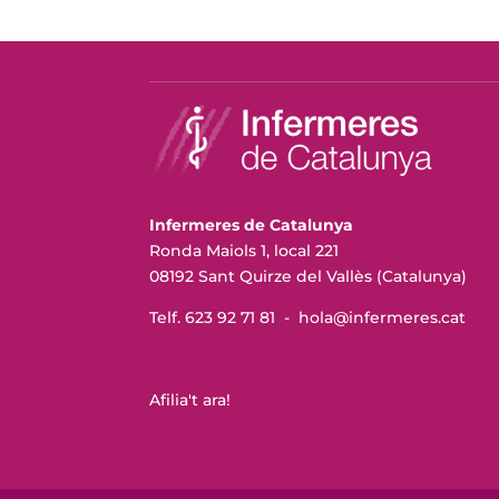
Infermeres de Catalunya
Ronda Maiols 1, local 221
08192 Sant Quirze del Vallès (Catalunya)
Telf. 623 92 71 81 -
hola@infermeres
.cat
Afilia't ara!