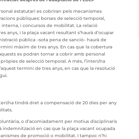
ersonal estatutari es cobriran pels mecanismes
racions públiques: borses de selecció temporal,
nterna, i concursos de mobilitat. La relació
tres anys, i la plaça vacant resultant s’haurà d’ocupar
inistració pública –sota pena de sanció– haurà de
ermini màxim de tres anys. En cas que la cobertura
, aquests es podran tornar a cobrir amb personal
pròpies de selecció temporal. A més, l’interí/na
aquest termini de tres anys, en cas que la resolució
gui.
erí/na tindrà dret a compensació de 20 dies per any
itats.
oluntària, o d’acomiadament per motius disciplinaris
à indemnització en cas que la plaça vacant ocupada
anismes de promoció o mobilitat. I tampoc n’hi