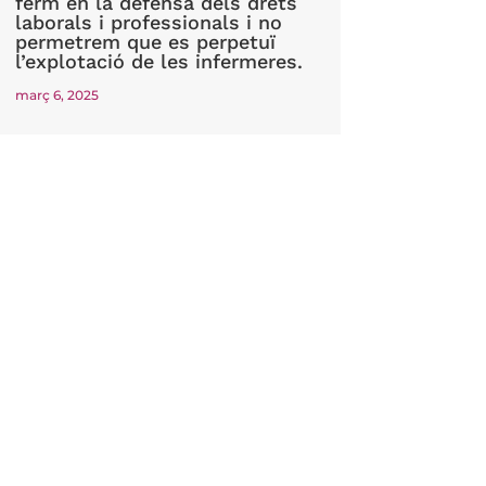
ferm en la defensa dels drets
laborals i professionals i no
permetrem que es perpetuï
l’explotació de les infermeres.
març 6, 2025