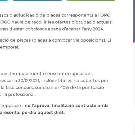
essos d’adjudicació de places corresponents a l’OPO
GC haurà de recollir les ofertes d’ocupació actuals:
an d’estar conclosos abans d’acabar l’any 2024.
dació de places (places a convocar via oposicions). El
temporal.
ades temporalment i sense interrupció des
vocar a 30/12/2021, incloent-hi les no cobertes per
A la fase concurs, sumaran el 40% de la puntuació
oria professional.
s-oposició i
no l’aprova, finalitzarà contracte amb
 presenta, perdrà aquest dret.