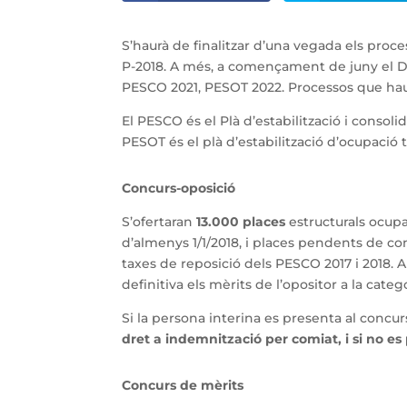
S’haurà de finalitzar d’una vegada els proc
P-2018. A més, a començament de juny el DO
PESCO 2021, PESOT 2022. Processos que haur
El PESCO és el Plà d’estabilització i consoli
PESOT és el plà d’estabilització d’ocupació 
Concurs-oposició
S’ofertaran
13.000 places
estructurals ocup
d’almenys 1/1/2018, i places pendents de con
taxes de reposició dels PESCO 2017 i 2018. 
definitiva els mèrits de l’opositor a la categ
Si la persona interina es presenta al concur
dret a indemnització per comiat, i si no es
Concurs de mèrits