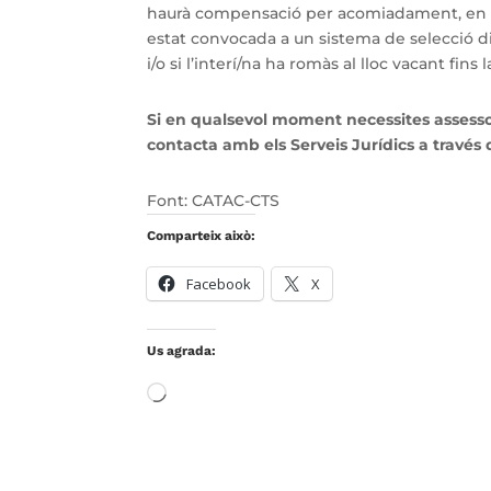
haurà compensació per acomiadament, en 
estat convocada a un sistema de selecció dins
i/o si l’interí/na ha romàs al lloc vacant fin
Si en qualsevol moment necessites assessor
contacta amb els Serveis Jurídics a través
Font: CATAC-CTS
Comparteix això:
Facebook
X
Us agrada:
S'està
carregant…