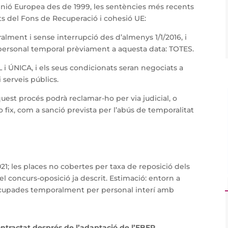
 Unió Europea des de 1999, les sentències més recents
ats del Fons de Recuperació i cohesió UE:
ment i sense interrupció des d’almenys 1/1/2016, i
 personal temporal prèviament a aquesta data: TOTES.
i ÚNICA, i els seus condicionats seran negociats a
 serveis públics.
quest procés podrà reclamar-ho per via judicial, o
o fix, com a sanció prevista per l’abús de temporalitat
21; les places no cobertes per taxa de reposició dels
el concurs-oposició ja descrit. Estimació: entorn a
ocupades temporalment per personal interí amb
ontractat després de l’adaptació de l’EBEP